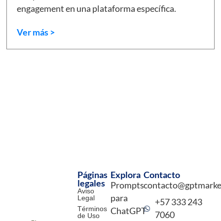
engagement en una plataforma específica.
Ver más >
Páginas
Explora
Contacto
legales
Prompts
contacto@gptmarke
Aviso
para
Legal
+57 333 243
Términos
ChatGPT
7060
de Uso