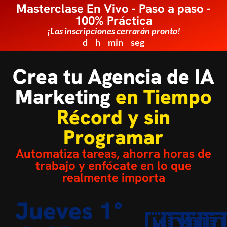
Masterclase En Vivo - Paso a paso -
100% Práctica
¡Las inscripciones cerrarán pronto!
d
h
min
seg
Crea tu Agencia de IA
Marketing
en Tiempo
Récord y sin
Programar
Automatiza tareas, ahorra horas de
trabajo y enfócate en lo que
realmente importa
Jueves 1°
🇲🇽
🇨🇴
🇩
🇨