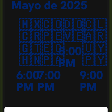
Mayo de 2025
🇲🇽
🇨🇴
🇩🇴
🇨🇱
🇨🇷
🇵🇪
🇻🇪
🇦🇷
🇬🇹
🇪🇨
🇺🇾
8:00
🇭🇳
🇵🇦
🇵🇾
PM
6:00
7:00
9:00
PM
PM
PM