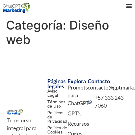
Categoría:
Diseño
web
Páginas
Explora
Contacto
legales
Prompts
contacto@gptmarke
Aviso
para
Legal
+57 333 243
Términos
ChatGPT
7060
de Uso
Políticas
GPT's
de
Tu recurso
Privacidad
Recursos
integral para
Política de
Cookies
Curso